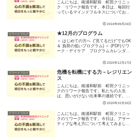
こんにちは。南浦和駅前 町田クリニッ
ク リワーク報告です。本日は、毎回行
っているマインドフルネスについてお話
ししたいと思います。私事ですが、マイ
ンドフルネスを始めたのは、かれこれ？
2024年09月24日
０年以上前(*_*;。まだ世の中に認知され
ていなかった頃。こ...
★12月のプログラム
リワークブログ
＜ はじめての方へ (”見てるだけ”でもOK
＆ 負荷の低いプログラム) ＞ (PDF)リワ
ーク・デイケア プログラムカレンダー
（PDF)＊ご利用にあたり、初回／再開の
前に診察にて事前確認が必要です（詳し
2020年12月17日
くは受付まで）＊状況によりプログラ...
危機を転機にする力－レジリエン
リワークブログ
ス
こんにちは。南浦和駅前 町田クリニッ
クのリワーク報告です。私たちの人生
は、思いがけない出来事の連続です。休
職や離職を余儀なくされた方は、今のこ
2020年10月26日
の経験が、予測できなかったこと、かも
しれません。今日は、こういった経験を
こんにちは。南浦和駅前 町田クリニッ
リワークブログ
受け止め、その先につなげて...
クのリワーク報告です。今日は、アサー
ティブな考え方について考えてみまし
た。アサーションというのは、自分をま
ず尊重し、その上で相手のことも尊重す
る自己表現です。自分の要求や思いを率