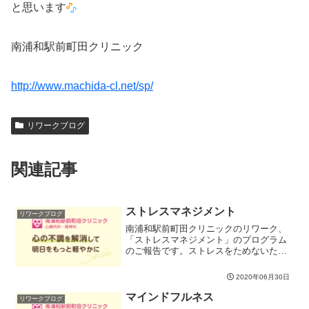
と思います
南浦和駅前町田クリニック
http://www.machida-cl.net/sp/
リワークブログ
関連記事
ストレスマネジメント
リワークブログ
南浦和駅前町田クリニックのリワーク、
「ストレスマネジメント」のプログラム
のご報告です。ストレスをためないため
に、日常の生活習慣を整えることは大事
なことです。今日はストレスを溜めにく
2020年06月30日
い生活スタイルをみなさんと学びまし
た。ストレスをためないコツ...
マインドフルネス
リワークブログ