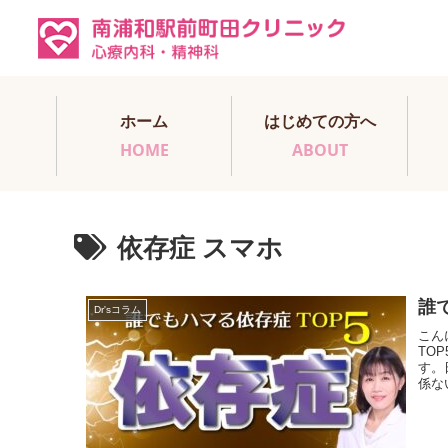
ホーム
はじめての方へ
HOME
ABOUT
依存症 スマホ
誰
Dr'sコラム
こん
TO
す。
係な